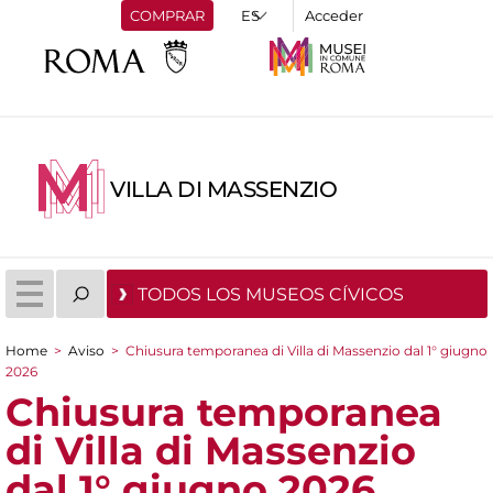
COMPRAR
Acceder
VILLA DI MASSENZIO
TODOS LOS MUSEOS CÍVICOS
Home
>
Aviso
>
Chiusura temporanea di Villa di Massenzio dal 1° giugno
You are here
2026
Chiusura temporanea
di Villa di Massenzio
dal 1° giugno 2026