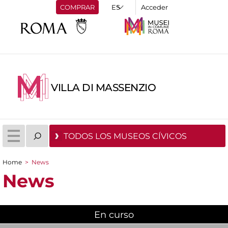
COMPRAR
Acceder
VILLA DI MASSENZIO
TODOS LOS MUSEOS CÍVICOS
Home
>
News
You are here
News
En curso
(active tab)