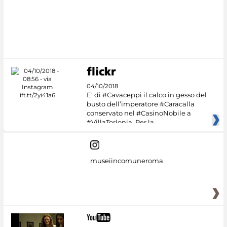
04/10/2018
E' di #Cavaceppi il calco in gesso del
busto dell’imperatore #Caracalla
conservato nel #CasinoNobile a
#VillaTorlonia. Per la
museiincomuneroma