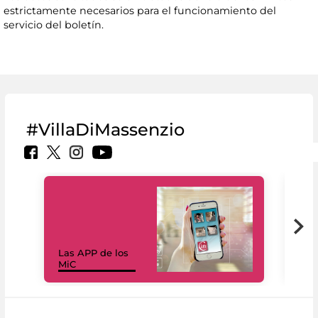
estrictamente necesarios para el funcionamiento del
servicio del boletín.
#VillaDiMassenzio
Las APP de los
I Mi
MiC
net