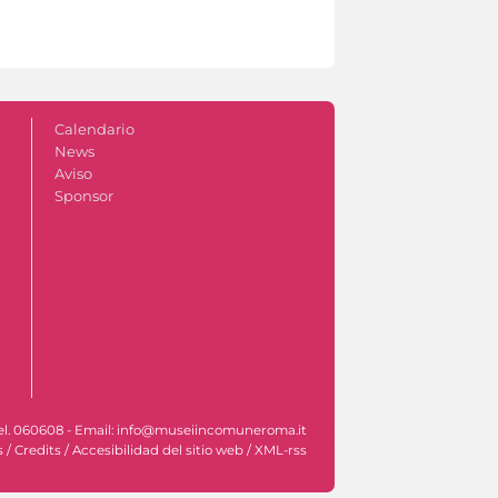
Calendario
News
Aviso
Sponsor
- Tel. 060608 - Email: info@museiincomuneroma.it
s
/
Credits
/
Accesibilidad del sitio web
/
XML-rss