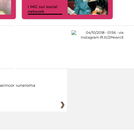
I MiC sui social
network
eiincomuneroma