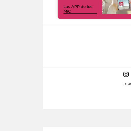
Las APP de los
MiC
mus