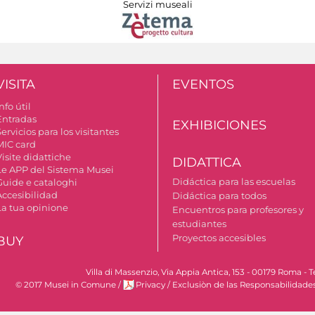
Servizi museali
VISITA
EVENTOS
nfo útil
Entradas
EXHIBICIONES
ervicios para los visitantes
MIC card
isite didattiche
DIDATTICA
Le APP del Sistema Musei
Didáctica para las escuelas
Guide e cataloghi
Accesibilidad
Didáctica para todos
La tua opinione
Encuentros para profesores y
estudiantes
Proyectos accesibles
BUY
Villa di Massenzio, Via Appia Antica, 153 - 00179 Roma 
© 2017 Musei in Comune
/
Privacy
/
Exclusiòn de las Responsabilidade