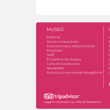
MUSEO
Editorial
I
Storia e acquisizioni
Excavaciones y restauraciones
S
Proyectos
Staff
V
El Sistema de Museos
Carta de los servicios
Newsletter
Autorizzazione riprese fotografiche
Leggi le recensioni su:
Villa di Massenzio