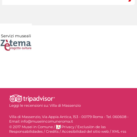
Servizi museali
Leggi le recensioni su:
Villa di Massenzio
Villa di Massenzio, Via Appia Antica, 153 - 00179 Roma - Tel. 060608 -
Email: info@museiincomuneroma.it
© 2017 Musei in Comune
/
Privacy
/
Exclusiòn de las
Responsabilidades
/
Credits
/
Accesibilidad del sitio web
/
XML-rss