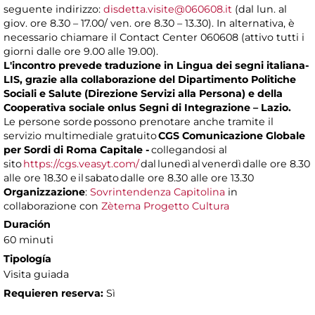
seguente indirizzo:
disdetta.visite@060608.it
(dal lun. al
giov. ore 8.30 – 17.00/ ven. ore 8.30 – 13.30). In alternativa, è
necessario chiamare il Contact Center 060608 (attivo tutti i
giorni dalle ore 9.00 alle 19.00).
L'incontro prevede traduzione in Lingua dei segni italiana-
LIS, grazie alla collaborazione del Dipartimento Politiche
Sociali e Salute (Direzione Servizi alla Persona) e della
Cooperativa sociale onlus Segni di Integrazione – Lazio.
Le persone sorde possono prenotare anche tramite il
servizio multimediale gratuito
CGS Comunicazione Globale
per Sordi di Roma Capitale -
collegandosi al
sito
https://cgs.veasyt.com/
dal lunedì al venerdì dalle ore 8.30
alle ore 18.30 e il sabato dalle ore 8.30 alle ore 13.30
Organizzazione
:
Sovrintendenza Capitolina
in
collaborazione con
Zètema Progetto Cultura
Duración
60 minuti
Tipología
Visita guiada
Requieren reserva:
Sì