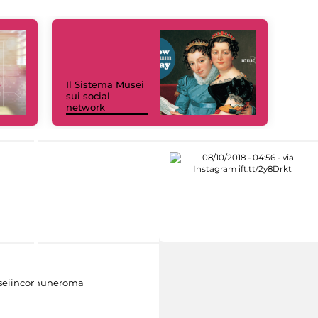
Il Sistema Musei
sui social
network
eiincomuneroma