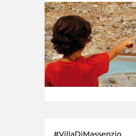
#VillaDiMassenzio