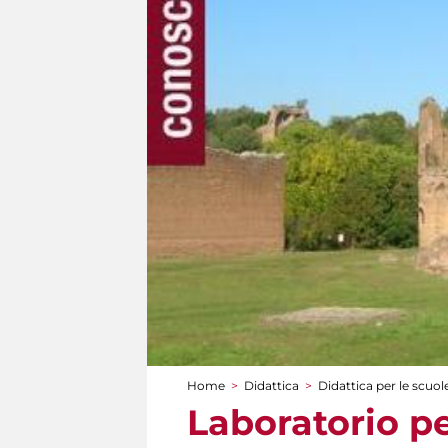
Home
>
Didattica
>
Didattica per le scuol
Tu sei qui
Laboratorio pe