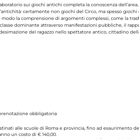
l laboratorio sui giochi antichi completa la conoscenza dell’are
l’antichità: certamente non giochi del Circo, ma spesso giochi c
to modo la comprensione di argomenti complessi, come la trasf
asse dominante attraverso manifestazioni pubbliche, il rappor
esimazione del ragazzo nello spettatore antico, cittadino dell
 prenotazione obbligatoria
estinati alle scuole di Roma e provincia, fino ad esaurimento del
anno un costo di € 140,00.