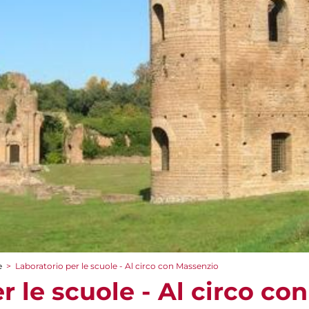
e
>
Laboratorio per le scuole - Al circo con Massenzio
r le scuole - Al circo c