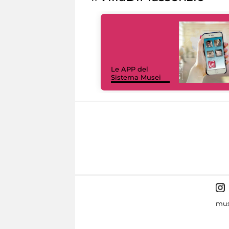
Le APP del
Sistema Musei
mus