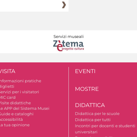
Servizi museali
VISITA
EVENTI
Informazioni pratiche
iglietti
MOSTRE
ervizi per i visitatori
MIC card
isite didattiche
DIDATTICA
Le APP del Sistema Musei
Didattica per le scuole
Guide e cataloghi
ccessibilità
Didattica per tutti
La tua opinione
Incontri per docenti e studenti
universitari