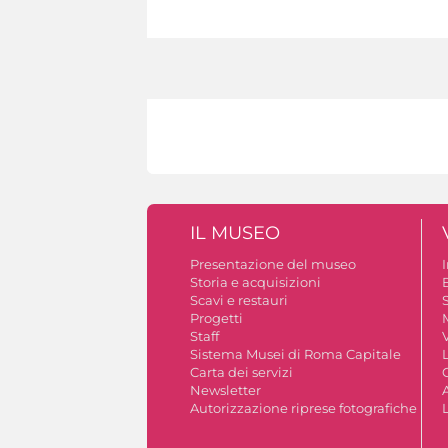
IL MUSEO
Presentazione del museo
Storia e acquisizioni
B
Scavi e restauri
S
Progetti
Staff
V
Sistema Musei di Roma Capitale
Carta dei servizi
Newsletter
A
Autorizzazione riprese fotografiche