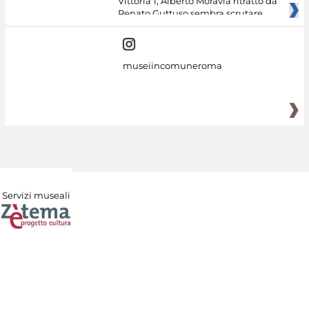
Vittoria 1, Alberto Moravia ritratto da
Renato Guttuso sembra scrutare
museiincomuneroma
Servizi museali