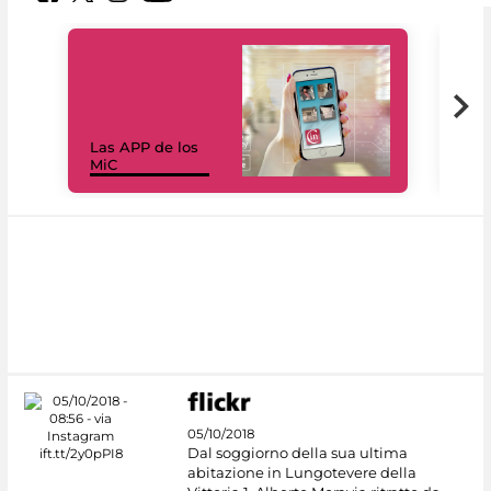
Las APP de los
I Mi
MiC
net
05/10/2018
Dal soggiorno della sua ultima
abitazione in Lungotevere della