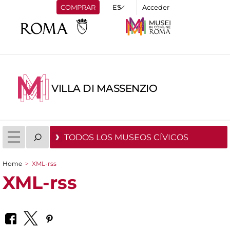
COMPRAR
Acceder
VILLA DI MASSENZIO
TODOS LOS MUSEOS CÍVICOS
Home
>
XML-rss
You are here
XML-rss