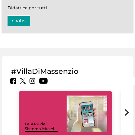
Didattica per tutti
Gratis
#VillaDiMassenzio
Il 
Le APP del
Mus
Sistema Musei
net