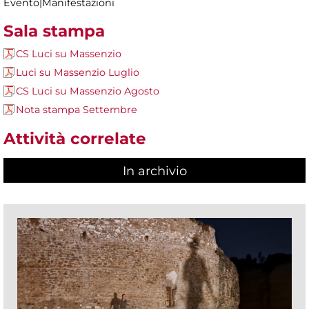
Evento|Manifestazioni
Sala stampa
CS Luci su Massenzio
Luci su Massenzio Luglio
CS Luci su Massenzio Agosto
Nota stampa Settembre
Attività correlate
In archivio