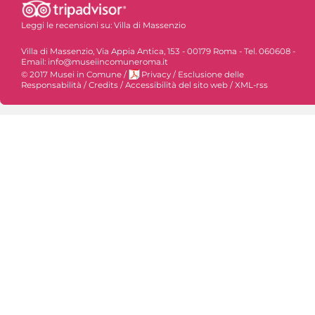
Leggi le recensioni su:
Villa di Massenzio
Villa di Massenzio, Via Appia Antica, 153 - 00179 Roma - Tel. 060608 -
Email: info@museiincomuneroma.it
© 2017 Musei in Comune
/
Privacy
/
Esclusione delle
Responsabilità
/
Credits
/
Accessibilità del sito web
/
XML-rss